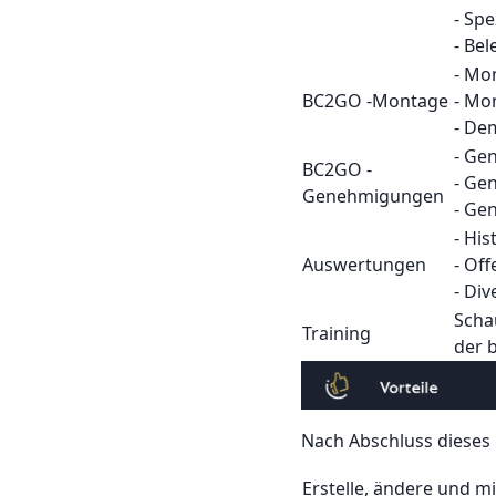
- Spe
- Bel
- Mo
BC2GO -Montage
- Mo
- De
- Ge
BC2GO -
- Ge
Genehmigungen
- Ge
- His
Auswertungen
- Of
- Di
Scha
Training
der 
Nach Abschluss dieses 
Erstelle, ändere und m