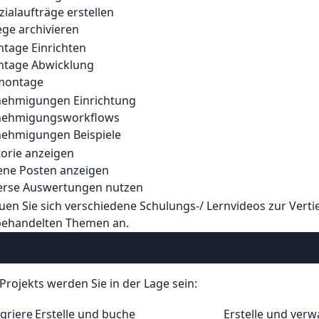
zialaufträge erstellen
ege archivieren
ntage Einrichten
ntage Abwicklung
montage
nehmigungen Einrichtung
nehmigungsworkflows
nehmigungen Beispiele
torie anzeigen
fene Posten anzeigen
verse Auswertungen nutzen
uen Sie sich verschiedene Schulungs-/ Lernvideos zur Vert
behandelten Themen an.
Projekts werden Sie in der Lage sein:
igriere
Erstelle und buche
Erstelle und verw