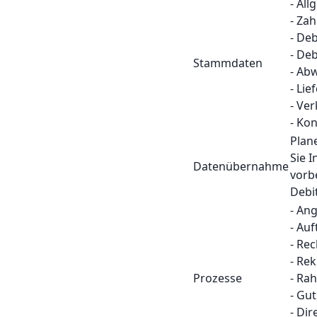
- Al
- Za
- Deb
- De
Stammdaten
- Ab
- Lie
- Ve
- Ko
Plan
Sie 
Datenübernahme
vorb
Debi
- An
- Au
- Re
- Re
Prozesse
- Ra
- Gut
- Dir