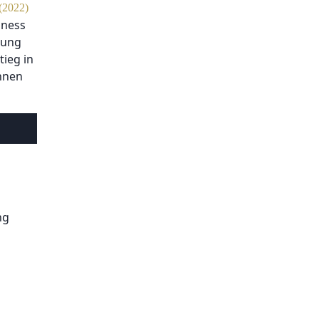
(2022)
iness
tung
tieg in
önnen
ng