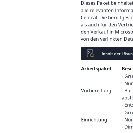
Dieses Paket beinhalt
alle relevanten Infor
Central. Die bereitges
als auch für den Vertr
den Verkauf in Micros
von den verlinkten Deta
Arbeitspaket
Besc
- Gr
- Nu
Vorbereitung
- Bu
abs
- Ent
- Gr
Einrichtung
- Nu
- Di