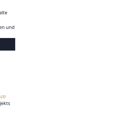
alte
ten und
App
jekts