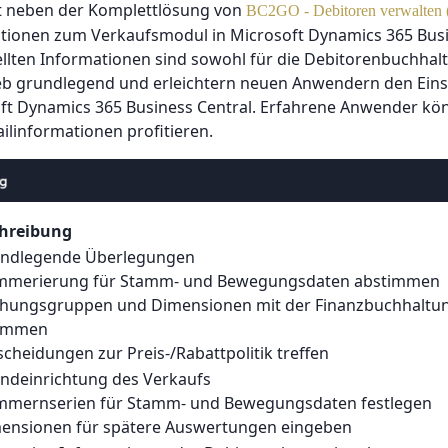
et neben der Komplettlösung von
BC2GO - Debitoren verwalten 
mationen zum Verkaufsmodul in Microsoft Dynamics 365 Bus
tellten Informationen sind sowohl für die Debitorenbuchhal
ieb grundlegend und erleichtern neuen Anwendern den Eins
oft Dynamics 365 Business Central. Erfahrene Anwender k
ilinformationen profitieren.
hreibung
undlegende Überlegungen
mmerierung für Stamm- und Bewegungsdaten abstimmen
chungsgruppen und Dimensionen mit der Finanzbuchhaltu
timmen
scheidungen zur Preis-/Rabattpolitik treffen
undeinrichtung des Verkaufs
mmernserien für Stamm- und Bewegungsdaten festlegen
mensionen für spätere Auswertungen eingeben